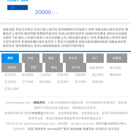
20000
元/㎡
福泰花园 早安北京电话
化信大厦上涨空间
涿州城铁时代升值潜力
崇明 鸿泰乐颐小镇升值空间
萬
橡悦府上涨空间
横店明都-星耀城升值空间
东旭心屿湖升值空间
绿城长峙岛暴涨
湖州长兴佳源英
伦都市下跌
银亿上尚城升值潜力
哈尔滨君豪义乌小商品城升值潜力
京明.凤凰家园上涨空间
颐和
大院升值空间
世茂纳米魔幻城升值空间
汇景东方花园要涨
燕郊水榭花城购房政策
电建金地华宸
购房条件
珑澄源著电话
涿州众福苑限购政策
启鸿假日城市电话
房价
价格
楼盘
养老房
热门
新楼盘
海景房
别墅
畅销
排行榜
海南省房价
海口房价
澄迈房价
临高房价
三亚房价
琼海房价
文昌房价
昌江房价
儋州房价
乐东房价
万宁房价
陵水房价
定安房价
东方房价
保亭房价
五指山房价
hainanfangjia.com（
海南房价
）主要分析海南房价最新走势，针对
海南房价走势
资讯，提供海
南房产市场信息及优惠动态、透明楼盘信息资讯。
海南房价网-致力提供
海南楼盘
价格动态，包括海南新楼盘、在售楼盘信息、新房开盘和海南房价
查询等信息。真实的海南新房数据和实时海南新楼盘信息！
©2016-2018 www.hainanfangjia.com（臻房网） all rights reversed.
琼ICP备16000513号-1
合作伙伴：
陈霞
海南房价
sitemap
房产资讯
旅游攻略
装修百科
生活常识
业主论坛