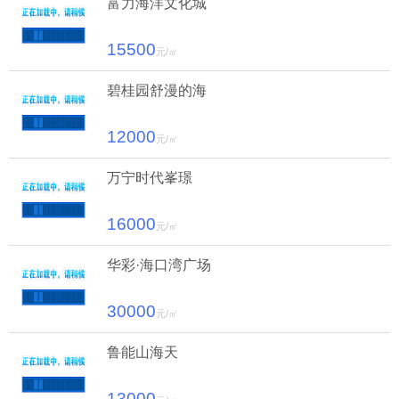
富力海洋文化城
15500
元/㎡
碧桂园舒漫的海
12000
元/㎡
万宁时代峯璟
16000
元/㎡
华彩·海口湾广场
30000
元/㎡
鲁能山海天
13000