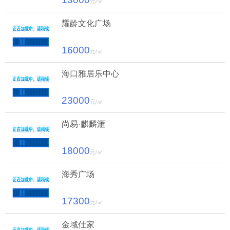
元/㎡
耀龄文化广场
16000
元/㎡
海口雅居乐中心
23000
元/㎡
尚易·麒麟滙
18000
元/㎡
海秀广场
17300
元/㎡
金域仕家